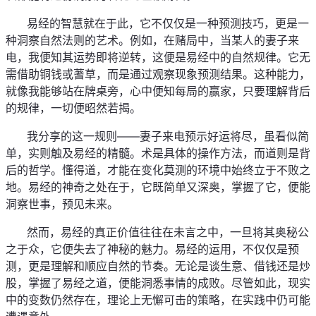
      易经的智慧就在于此，它不仅仅是一种预测技巧，更是一
种洞察自然法则的艺术。例如，在赌局中，当某人的妻子来
电，我便知其运势即将逆转，这便是易经中的自然规律。它无
需借助铜钱或蓍草，而是通过观察现象预测结果。这种能力，
就像我能够站在牌桌旁，心中便知每局的赢家，只要理解背后
的规律，一切便昭然若揭。
      我分享的这一规则——妻子来电预示好运将尽，虽看似简
单，实则触及易经的精髓。术是具体的操作方法，而道则是背
后的哲学。懂得道，才能在变化莫测的环境中始终立于不败之
地。易经的神奇之处在于，它既简单又深奥，掌握了它，便能
洞察世事，预见未来。
      然而，易经的真正价值往往在未言之中，一旦将其奥秘公
之于众，它便失去了神秘的魅力。易经的运用，不仅仅是预
测，更是理解和顺应自然的节奏。无论是谈生意、借钱还是炒
股，掌握了易经之道，便能洞悉事情的成败。尽管如此，现实
中的变数仍然存在，理论上无懈可击的策略，在实践中仍可能