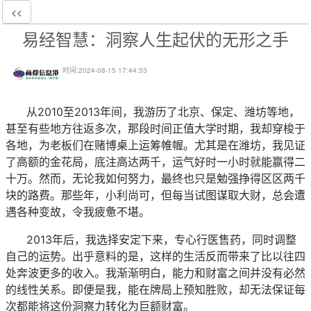
<<
易经智慧：洞察人生起伏的无形之手
时间:
2024-08-15 17:44:53
      从2010至2013年间，我游历了北京、保定、潍坊等地，
甚至有些地方往返多次，那段时间正值大学时期，我却穿梭于
各地，为老板们在赌博桌上运筹帷幄。尤其是在潍坊，我见证
了高额的金花局，底注高达两千，运气好时一小时就能赢得二
十万。然而，无论我如何努力，最终也只是勉强挣得区区两千
块的路费。那些年，小利尚可，但每当试图谋取大财，总会遭
遇各种变故，令我疲惫不堪。
      2013年后，我选择安定下来，专心行医售药，同时调整
自己的运势。出乎意料的是，这样的生活反而带来了比以往四
处奔波更多的收入。我渐渐明白，能力和财富之间并没有必然
的线性关系。即便是我，能在牌局上预知胜败，却无法保证每
次都能将这份洞察力转化为巨额财富。